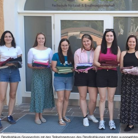
 Dirndlnähkurs Gruppenfoto mit den Teilnehmerinnen des Dirndlnähkurses mit ihren ausgewählte