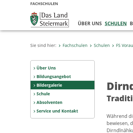
FACHSCHULEN
ÜBER UNS
SCHULEN
B
Sie sind hier:
Fachschulen
Schulen
FS Vora
Über Uns
Bildungsangebot
Dirn
Bildergalerie
Schule
Tradit
Absolventen
Service und Kontakt
Während die
bewiesen, d
Dirndlnähku