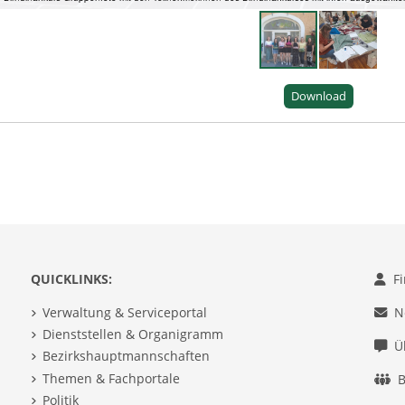
Download
QUICKLINKS:
F
Verwaltung & Serviceportal
N
Dienststellen & Organigramm
Ü
Bezirkshauptmannschaften
Themen & Fachportale
B
Politik