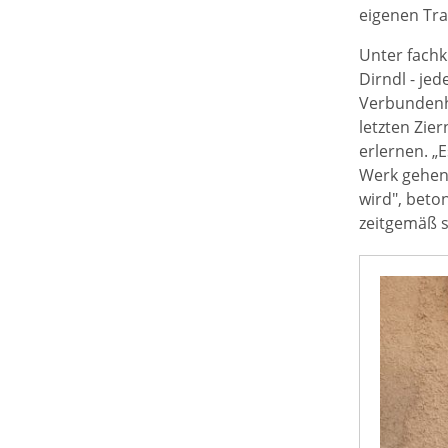
eigenen Tra
Unter fachk
Dirndl - je
Verbundenhe
letzten Zie
erlernen. „
Werk gehen.
wird", beto
zeitgemäß s