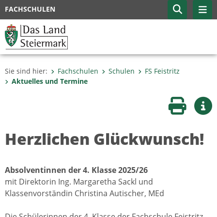
FACHSCHULEN
Sie sind hier:
Fachschulen
Schulen
FS Feistritz
Aktuelles und Termine
Seite druc
Wei
Herzlichen Glückwunsch!
Absolventinnen der 4. Klasse 2025/26
mit Direktorin Ing. Margaretha Sackl und
Klassenvorständin Christina Autischer, MEd
Die Schülerinnen der 4. Klasse der Fachschule Feistritz