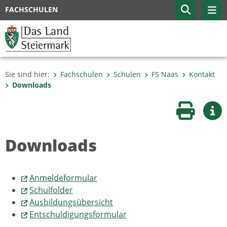
FACHSCHULEN
Sie sind hier:
Fachschulen
Schulen
FS Naas
Kontakt
Downloads
Seite druc
Wei
Downloads
Anmeldeformular
Schulfolder
Ausbildungsübersicht
Entschuldigungsformular