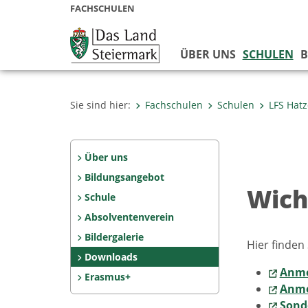
FACHSCHULEN
ÜBER UNS
SCHULEN
B
Sie sind hier:
Fachschulen
Schulen
LFS Hat
Über uns
Bildungsangebot
Wich
Schule
Absolventenverein
Bildergalerie
Hier finden
Downloads
Anme
Erasmus+
Anme
Sond