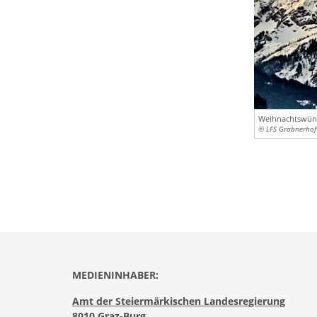
Weihnachtswün
© LFS Grabnerhof
MEDIENINHABER:
Amt der Steiermärkischen Landesregierung
8010 Graz-Burg