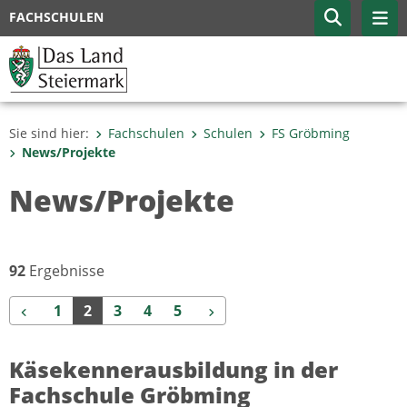
FACHSCHULEN
Sie sind hier:
Fachschulen
Schulen
FS Gröbming
News/Projekte
News/Projekte
92
Ergebnisse
Zurück
Weiter
1
2
3
4
5
Käsekennerausbildung in der
Fachschule Gröbming