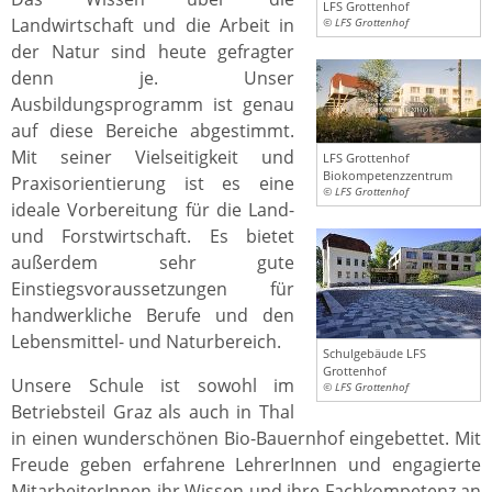
LFS Grottenhof
Landwirtschaft und die Arbeit in
© LFS Grottenhof
der Natur sind heute gefragter
denn je. Unser
Ausbildungsprogramm ist genau
auf diese Bereiche abgestimmt.
Mit seiner Vielseitigkeit und
LFS Grottenhof
Biokompetenzzentrum
Praxisorientierung ist es eine
© LFS Grottenhof
ideale Vorbereitung für die Land-
und Forstwirtschaft. Es bietet
außerdem sehr gute
Einstiegsvoraussetzungen für
handwerkliche Berufe und den
Lebensmittel- und Naturbereich.
Schulgebäude LFS
Grottenhof
Unsere Schule ist sowohl im
© LFS Grottenhof
Betriebsteil Graz als auch in Thal
in einen wunderschönen Bio-Bauernhof eingebettet. Mit
Freude geben erfahrene LehrerInnen und engagierte
MitarbeiterInnen ihr Wissen und ihre Fachkompetenz an