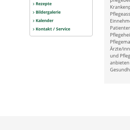
pflegebe
Rezepte
Krankenp
Bildergalerie
Pflegeas
Kalender
Einnehme
Patiente
Kontakt / Service
Pflegehe
Pflegema
Ärzte/inn
und Pfleg
anbieten
Gesundhe