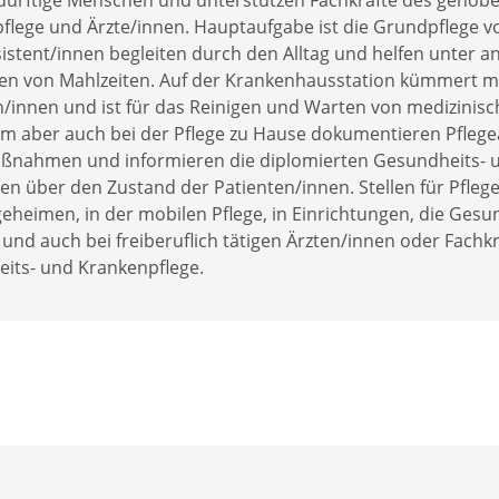
dürftige Menschen und unterstützen Fachkräfte des gehobe
flege und Ärzte/innen. Hauptaufgabe ist die Grundpflege vo
sistent/innen begleiten durch den Alltag und helfen unter
n von Mahlzeiten. Auf der Krankenhausstation kümmert man
n/innen und ist für das Reinigen und Warten von medizinis
im aber auch bei der Pflege zu Hause dokumentieren Pflege
ßnahmen und informieren die diplomierten Gesundheits- u
en über den Zustand der Patienten/innen. Stellen für Pfleg
eheimen, in der mobilen Pflege, in Einrichtungen, die Gesu
 und auch bei freiberuflich tätigen Ärzten/innen oder Fach
its- und Krankenpflege.