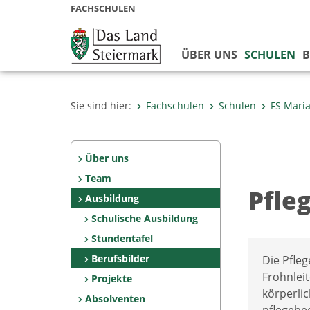
FACHSCHULEN
ÜBER UNS
SCHULEN
B
Sie sind hier:
Fachschulen
Schulen
FS Maria
Über uns
Team
Pfle
Ausbildung
Schulische Ausbildung
Stundentafel
Berufsbilder
Die Pfle
Frohnlei
Projekte
körperli
Absolventen