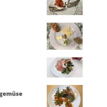
isgemüse