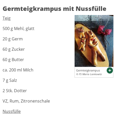
Germteigkrampus mit Nussfülle
Teig
500 g Mehl, glatt
20 g Germ
60 g Zucker
60 g Butter
ca. 200 ml Milch
Germteigkrampus
© FS Maria Lankowitz
7 g Salz
2 Stk. Dotter
VZ, Rum, Zitronenschale
Nussfülle