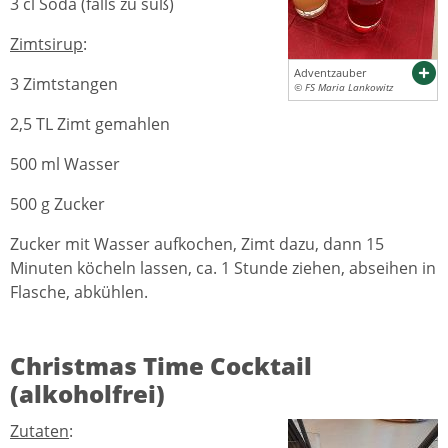
3 cl Soda (falls zu süß)
Zimtsirup
:
Adventzauber
3 Zimtstangen
© FS Maria Lankowitz
2,5 TL Zimt gemahlen
500 ml Wasser
500 g Zucker
Zucker mit Wasser aufkochen, Zimt dazu, dann 15
Minuten köcheln lassen, ca. 1 Stunde ziehen, abseihen in
Flasche, abkühlen.
Christmas Time Cocktail
(alkoholfrei)
Zutaten
: