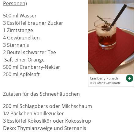
Personen)
500 ml Wasser
3 Esslöffel brauner Zucker
1 Zimtstange
4 Gewürznelken
3 Sternanis
2 Beutel schwarzer Tee
Saft einer Orange
500 ml Cranberry-Nektar
200 ml Apfelsaft
Cranberry Punsch
© FS Maria Lankowitz
Zutaten für das Schneehäubchen
200 ml Schlagobers oder Milchschaum
1⁄2 Päckchen Vanillezucker
3 Esslöffel Kokoslikör oder Kokossirup
Deko: Thymianzweige und Sternanis