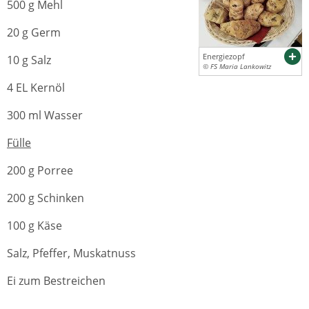
500 g Mehl
20 g Germ
Energiezopf
10 g Salz
© FS Maria Lankowitz
4 EL Kernöl
300 ml Wasser
Fülle
200 g Porree
200 g Schinken
100 g Käse
Salz, Pfeffer, Muskatnuss
Ei zum Bestreichen