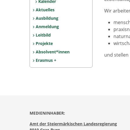
Kalender
Aktuelles
Wir arbeite
Ausbildung
mensc
Anmeldung
praxis
Leitbild
naturn
wirtsch
Projekte
Absolvent*innen
und stellen
Erasmus +
MEDIENINHABER:
Amt der Steiermärkischen Landesregierung
8010 Graz-Burg