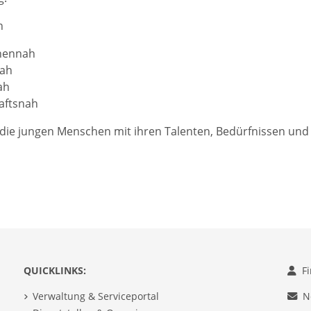
n
hennah
nah
ah
aftsnah
 die jungen Menschen mit ihren Talenten, Bedürfnissen und
QUICKLINKS:
F
Verwaltung & Serviceportal
N