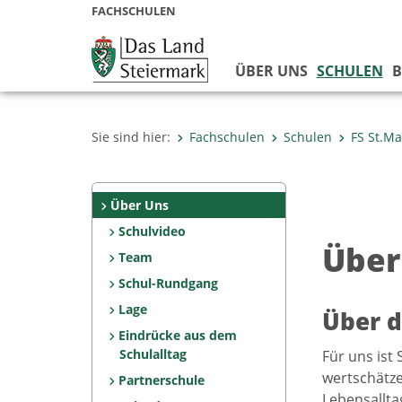
FACHSCHULEN
ÜBER UNS
SCHULEN
B
Sie sind hier:
Fachschulen
Schulen
FS St.Ma
Über Uns
Schulvideo
Über
Team
Schul-Rundgang
Lage
Über d
Eindrücke aus dem
Schulalltag
Für uns ist
wertschätz
Partnerschule
Lebensallta