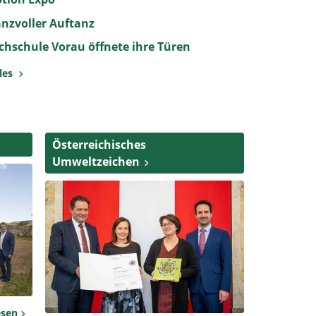
anzvoller Auftanz
chschule Vorau öffnete ihre Türen
lles
Österreichisches
Umweltzeichen
esen