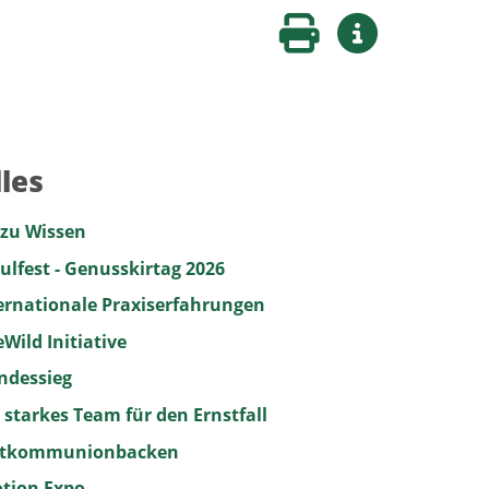
Seite drucken
Weitere Infos
les
 zu Wissen
ulfest - Genusskirtag 2026
ernationale Praxiserfahrungen
Wild Initiative
ndessieg
 starkes Team für den Ernstfall
stkommunionbacken
tion Expo