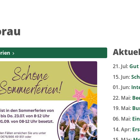
orau
Aktuel
rien
21. Jul:
Gut
15. Jun:
Sch
01. Jun:
Int
22. Mai:
Bee
19. Mai:
Bu
06. Mai:
Ein
14. Apr:
Er
15. Mär:
Mo