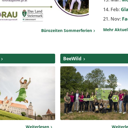
14. Feb:
Gl
21. Nov:
Fa
Mehr Aktue
Bürozeiten Sommerferien
BeeWild
Weiterlesen
Weiterl