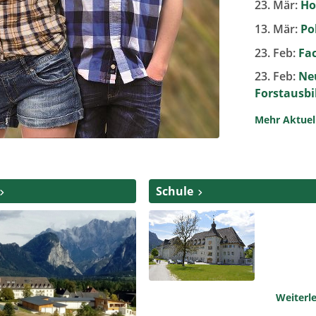
23. Mär:
Ho
13. Mär:
Po
23. Feb:
Fa
23. Feb:
Ne
Forstausb
Mehr Aktue
Schule
Weiterl