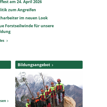
ffest am 24. April 2026
litik zum Angreifen
charbeiter im neuen Look
ue Forstseilwinde für unsere
ildung
lles
Bildungsangebot
esen