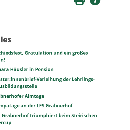
Seite drucken
Weitere Infos
les
hiedsfest, Gratulation und ein großes
n!
ara Häusler in Pension
ster:innenbrief-Verleihung der Lehrlings-
sbildungsstelle
bnerhofer Almtage
ropatage an der LFS Grabnerhof
S Grabnerhof triumphiert beim Steirischen
ercup