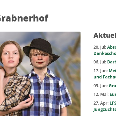
Grabnerhof
Aktuel
20. Jul:
Absc
Dankeschö
06. Jul:
Barb
17. Jun:
Mei
und Fachau
09. Jun:
Gra
12. Mai:
Eu
27. Apr:
LF
Jungzücht