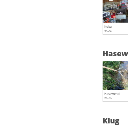
Kokal
© LFS
Hasew
Hasewend
© LFS
Klug