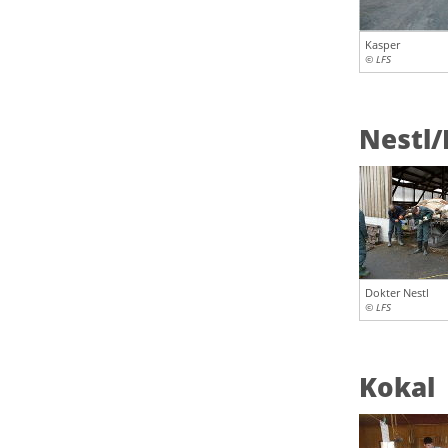
Kasper
© LFS
Nestl/
Dokter Nestl
© LFS
Kokal