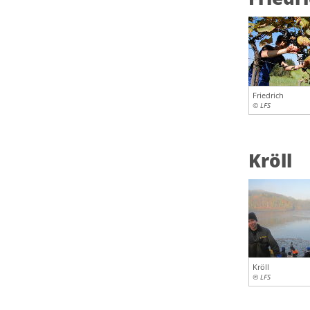
Friedrich
© LFS
Kröll
Kröll
© LFS