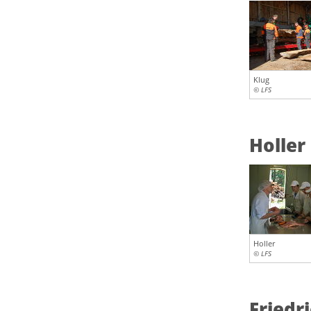
Klug
© LFS
Holler
Holler
© LFS
Friedr