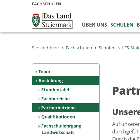
FACHSCHULEN
ÜBER UNS
SCHULEN
B
Sie sind hier:
Fachschulen
Schulen
LFS Stai
Team
Ausbildung
Part
Stundentafel
Fachbereiche
Partnerbetriebe
Unsere
Qualifikationen
Auf unseren
Fachschullehrgang
durchgeführ
Landwirtschaft
Durch die Z