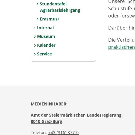
Unsere Sch
Stundentafel
Schulstufe 
Agrarbasislehrgang
oder forstw
Erasmus+
Darüber hi
Internat
Museum
Die Verteil
Kalender
praktischen
Service
MEDIENINHABER:
Amt der Steiermärkischen Landesregierung
8010 Graz-Burg
Telefon:
+43 (316) 877-0