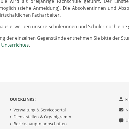
ule wird als dreijährige Fachschule geführt. Der Einsti
möglich (siehe Anmeldung). Die Absolventinnen und Absol
irtschaftlichen Facharbeiter.
naus erwerben unsere Schülerinnen und Schüler noch eine
ung der einzelnen Gegenstände entnehmen Sie bitte der St
 Unterrichtes
.
QUICKLINKS:
F
Verwaltung & Serviceportal
N
Dienststellen & Organigramm
Ü
Bezirkshauptmannschaften