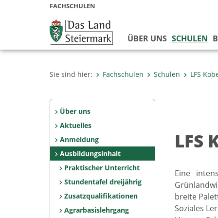
FACHSCHULEN
ÜBER UNS
SCHULEN
B
Sie sind hier:
Fachschulen
Schulen
LFS Kob
Über uns
Aktuelles
LFS 
Anmeldung
Ausbildungsinhalt
Praktischer Unterricht
Eine inten
Stundentafel dreijährig
Grünlandwi
Zusatzqualifikationen
breite Pale
Soziales Le
Agrarbasislehrgang