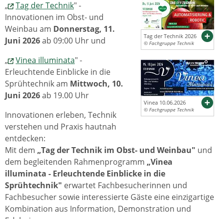
„
Tag der Technik
" -
Innovationen im Obst- und
Weinbau am
Donnerstag, 11.
Tag der Technik 2026
Juni 2026
ab 09:00 Uhr und
© Fachgruppe Technik
„
Vinea illuminata
" -
Erleuchtende Einblicke in die
Sprühtechnik am
Mittwoch, 10.
Juni 2026
ab 19.00 Uhr
Vinea 10.06.2026
© Fachgruppe Technik
Innovationen erleben, Technik
verstehen und Praxis hautnah
entdecken:
Mit dem
„Tag der Technik im Obst- und Weinbau"
und
dem begleitenden Rahmenprogramm
„Vinea
illuminata - Erleuchtende Einblicke in die
Sprühtechnik"
erwartet Fachbesucherinnen und
Fachbesucher sowie interessierte Gäste eine einzigartige
Kombination aus Information, Demonstration und