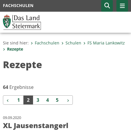
FACHSCHULEN
Sie sind hier:
Fachschulen
Schulen
FS Maria Lankowitz
Rezepte
Rezepte
64
Ergebnisse
Zurück
Weiter
1
2
3
4
5
09.09.2020
XL Jausenstangerl