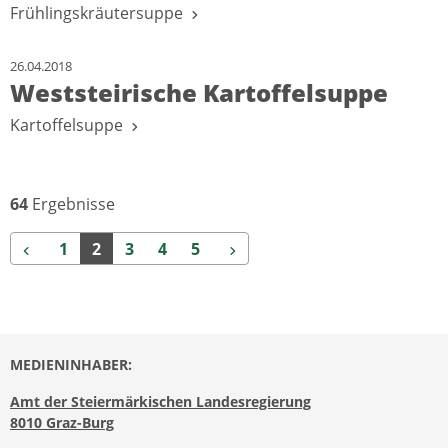
Frühlingskräutersuppe
26.04.2018
Weststeirische Kartoffelsuppe
Kartoffelsuppe
64
Ergebnisse
Zurück
Weiter
1
2
3
4
5
MEDIENINHABER:
Amt der Steiermärkischen Landesregierung
8010 Graz-Burg